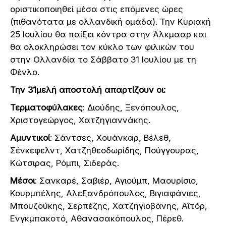
οριστικοποιηθεί μέσα στις επόμενες ώρες
(πιθανότατα με ολλανδική ομάδα). Την Κυριακή
25 Ιουλίου θα παίξει κόντρα στην Άλκμααρ και
θα ολοκληρώσει τον κύκλο των φιλικών του
στην Ολλανδία το Σάββατο 31 Ιουλίου με τη
Φένλο.
Την 31μελή αποστολή απαρτίζουν οι:
Τερματοφύλακες
: Διούδης, Ξενόπουλος,
Χριστογεώργος, Χατζηγιαννάκης.
Αμυντικοί
: Σάντσες, Χουάνκαρ, Βέλεθ,
Σένκεφελντ, Χατζηθεοδωρίδης, Πούγγουρας,
Κώτσιρας, Ρόμπι, Σιδεράς.
Μέσοι
: Σανκαρέ, Σαβιέρ, Αγιούμπ, Μαουρίσιο,
Κουρμπέλης, Αλεξανδρόπουλος, Βιγιαφάνιες,
Μπουζούκης, Σερπέζης, Χατζηγιοβάνης, Αϊτόρ,
Ενγκμπακοτό, Αθανασακόπουλος, Πέρεθ.