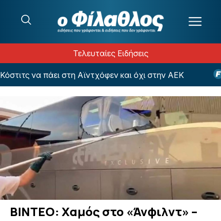
Μετάβαση στο περιεχόμενο
Τελευταίες Ειδήσεις
στιτς να πάει στη Αϊντχόφεν και όχι στην ΑΕΚ
Πα
ΒΙΝΤΕΟ: Χαμός στο «Άνφιλντ» –