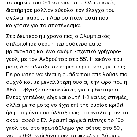
το σημείο του 0-1 και έπειτα, ο Ολυμπιακός
διατήρησε μάλλον εύκολα τον έλεγχο του
αγώνα, παρότι η Λάρισα ήταν αυτή που
καιγόταν για το αποτέλεσμα.
Στο δεύτερο ημίχρονο πια, ο Ολυμπιακός
απλοποίησε ακόμη περισσότερο ματς,
βρίσκοντας και ένα ακόμη -σχετικά γρήγορο-
γκολ, με τον Ανδρούτσο στο 55′. Η εικόνα του
ματς δεν άλλαξε σε καμία περίπτωση, με τους
Πειραιώτες να είναι η ομάδα που απειλούσε πιο
συχνά και με μεγαλύτερη ουσία, την ώρα που η
ΑΕΛ… έβγαζε ανακοινώσεις για τη διαιτησία.
Εντός γηπέδου, είχε και αυτή 1-2 καλές στιγμές,
αλλά με το ματς να έχει επί της ουσίας κριθεί
ήδη. Το μόνο που άλλαξε ως το φινάλε ήταν το
σκορ, αφού ο Ελ Αραμπί αρχικά πέτυχε το 19ο
γκολ του στο πρωτάθλημα για φέτος στο 80′,
για το 0-3, ενώ λίγο πριν το φινάλε η Λάρισα