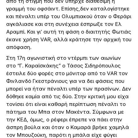
από τη στιγμή που δεν υπήρχε διαθέσιμη η
γραμμή του οφσάιντ. Επίσης,δεν καταλογίστηκε
και πέναλτι υπέρ του Ολυμπιακού όταν ο Φεράρι
αγκάλιασε και στη συνέχεια έσπρωξε τον Ελ
Αραμπί. Και γι’ αυτή τη φάση ο διαιτητής Φωτιάς
έκανε χρήση VAR, αλλά κράτησε την αρχική του
απόφαση.
Στη 17η αγωνιστική στο ντέρμπι των αιωνίων
στο “Γ. Καραϊσκάκης” ο Τάσος Σιδηρόπουλος
έστειλε δύο φορές στο μόνιτορ από το VAR τον
Φινλανδό Γκεστράνιους για να δει φάσεις που
μπορεί να ήταν πέναλτι υπέρ των πρασίνων. Δεν
δόθηκε καμία από τις δύο. Στην κριτική μου είχα
τονίσει ότι είναι καθαρή περίπτωση πέναλτι το
πάτημα του Μπα στον Μακέντα. Σύμφωνα με
την ΚΕΔ, όμως, ο ρέφερι έπρεπε να πάει στην
άσπρη βούλα και όταν ο Καμαρά βρήκε χαμηλά
τον Μπουζούκη, παρότι η μπάλα είχε φύγει