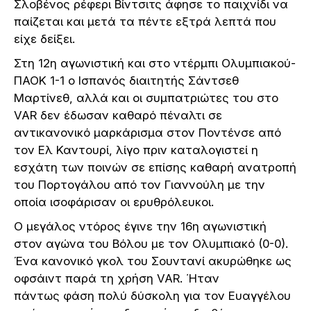
Σλοβένος ρέφερι Βίντσιτς άφησε το παιχνίδι να
παίζεται και μετά τα πέντε εξτρά λεπτά που
είχε δείξει.
Στη 12η αγωνιστική και στο ντέρμπι Ολυμπιακού-
ΠΑΟΚ 1-1 ο Ισπανός διαιτητής Σάντσεθ
Μαρτίνεθ, αλλά και οι συμπατριώτες του στο
VAR δεν έδωσαν καθαρό πέναλτι σε
αντικανονικό μαρκάρισμα στον Ποντένσε από
τον Ελ Καντουρί, λίγο πριν καταλογιστεί η
εσχάτη των ποινών σε επίσης καθαρή ανατροπή
του Πορτογάλου από τον Γιαννούλη με την
οποία ισοφάρισαν οι ερυθρόλευκοι.
Ο μεγάλος ντόρος έγινε την 16η αγωνιστική
στον αγώνα του Βόλου με τον Ολυμπιακό (0-0).
Ένα κανονικό γκολ του Σουντανί ακυρώθηκε ως
οφσάιντ παρά τη χρήση VAR. ΄Ηταν
πάντως φάση πολύ δύσκολη για τον Ευαγγέλου