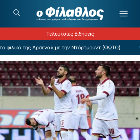
Μετάβαση στο περιεχόμενο
Τελευταίες Ειδήσεις
φιλικό της Άρσεναλ με την Ντόρτμουντ (ΦΩΤΟ)
Ο