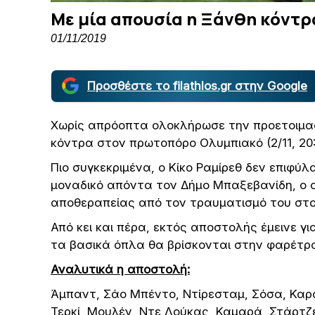
Με μία απουσία η Ξάνθη κόντρ
01/11/2019
Προσθέστε το filathlos.gr στην Google
Χωρίς απρόοπτα ολοκλήρωσε την προετοιμασ
κόντρα στον πρωτοπόρο Ολυμπιακό (2/11, 20:
Πιο συγκεκριμένα, ο Κίκο Ραμίρεθ δεν επιφύ
μοναδικό απόντα τον Δήμο Μπαξεβανίδη, ο ο
αποθεραπείας από τον τραυματισμό του στο
Από κει και πέρα, εκτός αποστολής έμεινε γ
τα βασικά όπλα θα βρίσκονται στην φαρέτρα
Αναλυτικά η αποστολή:
Άμπαντ, Σάο Μπέντο, Ντίρεσταμ, Σόσα, Καρ
Τερκί, Μουλέν, Ντε Λούκας, Καμαρά, Στάρτζε