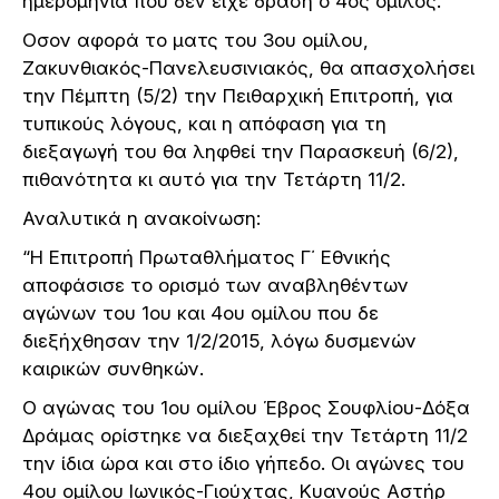
ημερομηνία που δεν είχε δράση ο 4ος όμιλος.
Οσον αφορά το ματς του 3ου ομίλου,
Ζακυνθιακός-Πανελευσινιακός, θα απασχολήσει
την Πέμπτη (5/2) την Πειθαρχική Επιτροπή, για
τυπικούς λόγους, και η απόφαση για τη
διεξαγωγή του θα ληφθεί την Παρασκευή (6/2),
πιθανότητα κι αυτό για την Τετάρτη 11/2.
Αναλυτικά η ανακοίνωση:
“Η Επιτροπή Πρωταθλήματος Γ΄ Εθνικής
αποφάσισε το ορισμό των αναβληθέντων
αγώνων του 1ου και 4ου ομίλου που δε
διεξήχθησαν την 1/2/2015, λόγω δυσμενών
καιρικών συνθηκών.
Ο αγώνας του 1ου ομίλου Έβρος Σουφλίου-Δόξα
Δράμας ορίστηκε να διεξαχθεί την Τετάρτη 11/2
την ίδια ώρα και στο ίδιο γήπεδο. Οι αγώνες του
4ου ομίλου Ιωνικός-Γιούχτας, Κυανούς Αστήρ