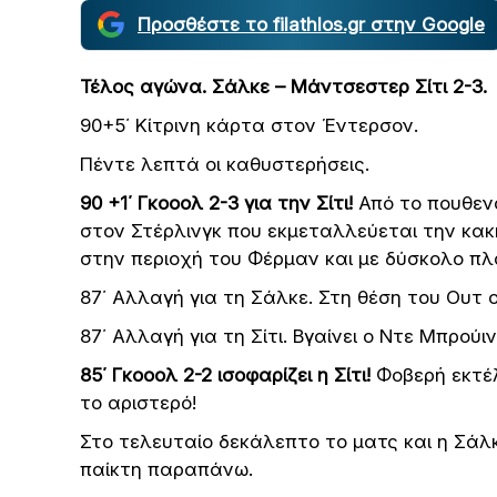
Προσθέστε το filathlos.gr στην Google
Τέλος αγώνα. Σάλκε – Μάντσεστερ Σίτι 2-3.
90+5΄ Κίτρινη κάρτα στον Έντερσον.
Πέντε λεπτά οι καθυστερήσεις.
90 +1΄ Γκοοολ 2-3 για την Σίτι!
Από το πουθεν
στον Στέρλινγκ που εκμεταλλεύεται την κακ
στην περιοχή του Φέρμαν και με δύσκολο πλ
87΄ Αλλαγή για τη Σάλκε. Στη θέση του Ουτ 
87΄ Αλλαγή για τη Σίτι. Βγαίνει ο Ντε Μπρούι
85΄ Γκοοολ 2-2 ισοφαρίζει η Σίτι!
Φοβερή εκτέλ
το αριστερό!
Στο τελευταίο δεκάλεπτο το ματς και η Σάλ
παίκτη παραπάνω.