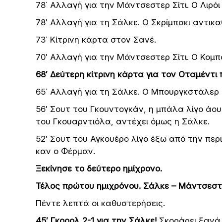
78΄ Αλλαγή για την Μάντσεστερ Σίτι. Ο Λιρό
78′ Αλλαγή για τη Σάλκε. Ο Σκρίμπσκι αντικ
73΄ Κίτρινη κάρτα στον Σανέ.
70′ Αλλαγή για την Μάντσεστερ Σίτι. Ο Κομπ
68′ Δεύτερη κίτρινη κάρτα για τον Οταμέντι
65΄ Αλλαγή για τη Σάλκε. Ο Μπουργκστάλερ
56′ Σουτ του Γκουντογκάν, η μπάλα λίγο άο
του Γκουαρντιόλα, αντέχει όμως η Σάλκε.
52′ Σουτ του Αγκουέρο λίγο έξω από την περ
καν ο Φέρμαν.
Ξεκίνησε το δεύτερο ημίχρονο.
Τέλος πρώτου ημιχρόνου. Σάλκε – Μάντσεστε
Πέντε λεπτά οι καθυστερήσεις.
45′ Γκοοολ 2-1 για την Σάλκε!
Σκοράρει ξανά