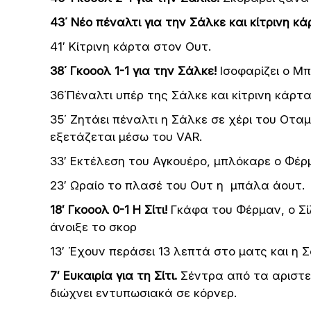
43΄ Νέο πέναλτι για την Σάλκε και κίτρινη κ
41′ Κίτρινη κάρτα στον Ουτ.
38΄ Γκοοολ 1-1 για την Σάλκε!
Ισοφαρίζει ο Μ
36΄Πέναλτι υπέρ της Σάλκε και κίτρινη κάρτ
35΄ Ζητάει πέναλτι η Σάλκε σε χέρι του Οταμ
εξετάζεται μέσω του VAR.
33′ Εκτέλεση του Αγκουέρο, μπλόκαρε ο Φέρ
23′ Ωραίο το πλασέ του Ουτ η μπάλα άουτ.
18′ Γκοοολ 0-1 Η Σίτι!
Γκάφα του Φέρμαν, ο Σί
άνοιξε το σκορ
13′ Έχουν περάσει 13 λεπτά στο ματς και η Σ
7′ Ευκαιρία για τη Σίτι.
Σέντρα από τα αριστε
διώχνει εντυπωσιακά σε κόρνερ.