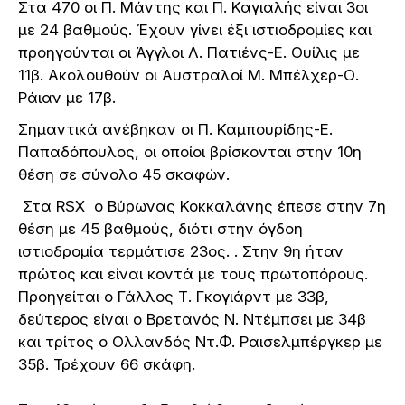
Στα 470 οι Π. Μάντης και Π. Καγιαλής είναι 3οι
με 24 βαθμούς. Έχουν γίνει έξι ιστιοδρομίες και
προηγούνται οι Άγγλοι Λ. Πατιένς-Ε. Ουίλις με
11β. Ακολουθούν οι Αυστραλοί Μ. Μπέλχερ-Ο.
Ράιαν με 17β.
Σημαντικά ανέβηκαν οι Π. Καμπουρίδης-Ε.
Παπαδόπουλος, οι οποίοι βρίσκονται στην 10η
θέση σε σύνολο 45 σκαφών.
Στα RSX ο Βύρωνας Κοκκαλάνης έπεσε στην 7η
θέση με 45 βαθμούς, διότι στην όγδοη
ιστιοδρομία τερμάτισε 23ος. . Στην 9η ήταν
πρώτος και είναι κοντά με τους πρωτοπόρους.
Προηγείται ο Γάλλος Τ. Γκογιάρντ με 33β,
δεύτερος είναι ο Βρετανός Ν. Ντέμπσει με 34β
και τρίτος ο Ολλανδός Ντ.Φ. Ραισελμπέργκερ με
35β. Τρέχουν 66 σκάφη.