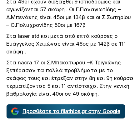
Στα 49er έχουν διεξαχθεί 9 ιστιοδρομίες και
αγωνίζονται 57 σκάφη . Οι Γ.Παναγιωτίδης –
Δ.Μπενάκης είναι 45οι με 134β και οι Σ.Σωτηρίου
– Θ.Πολυχρονίδης 50οι με 167β
Στα laser std και μετά από επτά κούρσες ο
Ευάγγελος Χειμώνας είναι 46ος με 142β σε 111
σκάφη .
Στα nacra 17 οι Σ.Μπεκατώρου –Κ Τριγκώνης
ξεπέρασαν τα πολλά προβλήματα με το
σκάφος τους και έτρεξαν στην 8η και 9η κούρσα
τερματίζοντας 5 και 11 αντίστοιχα. Στην γενική
βαθμολογία είναι 40οι σε 49 σκάφη.
Προσθέστε το filathlos.gr στην Google