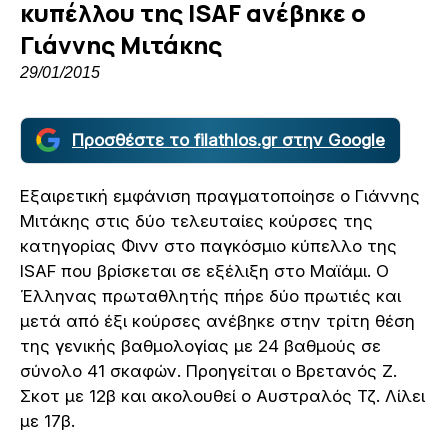
κυπέλλου της ISAF ανέβηκε ο
Γιάννης Μιτάκης
29/01/2015
Προσθέστε το filathlos.gr στην Google
Εξαιρετική εμφάνιση πραγματοποίησε ο Γιάννης
Μιτάκης στις δύο τελευταίες κούρσες της
κατηγορίας Φινν στο παγκόσμιο κύπελλο της
ISAF που βρίσκεται σε εξέλιξη στο Μαϊάμι. Ο
Έλληνας πρωταθλητής πήρε δύο πρωτιές και
μετά από έξι κούρσες ανέβηκε στην τρίτη θέση
της γενικής βαθμολογίας με 24 βαθμούς σε
σύνολο 41 σκαφών. Προηγείται ο Βρετανός Ζ.
Σκοτ με 12β και ακολουθεί ο Αυστραλός Τζ. Λίλει
με 17β.