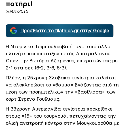
ποτήρι!
26/01/2015
Προσθέστε το filathlos.gr στην Google
Η Ντομίνικα Τσιμπούλκοβα ήταν… από άλλο
πλανήτη και «πέταξε» εκτός Αυστραλιανού
Όπεν την Βικτόρια Αζαρένκα, επικρατώντας με
2-1 στα σετ (6-2, 3-6, 6-3).
Πλέον, η 25χρονη Σλοβάκα τενίστρια καλείται
να ολοκληρώσει το «θαύμα» βγάζοντας από τη
μέση των προημιτελικών την «βασίλισσα» των
κορτ Σερένα Γουίλιαμς.
Η 33χρονη Αμερικανίδα τενίστρια προκρίθηκε
στους «16» του τουρνουά, πετυχαίνοντας την
ολική ανατροπή κόντρα στην Μουγκουρούθα με