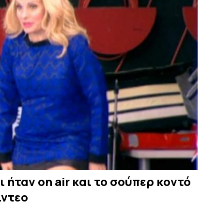
 ήταν on air και το σούπερ κοντό
ίντεο