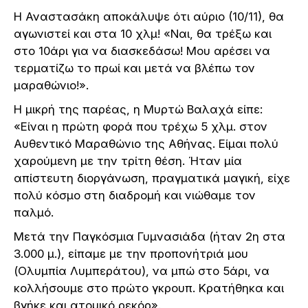
Η Αναστασάκη αποκάλυψε ότι αύριο (10/11), θα
αγωνιστεί και στα 10 χλμ! «Ναι, θα τρέξω και
στο 10άρι για να διασκεδάσω! Μου αρέσει να
τερματίζω το πρωί και μετά να βλέπω τον
μαραθώνιο!».
Η μικρή της παρέας, η Μυρτώ Βαλαχά είπε:
«Είναι η πρώτη φορά που τρέχω 5 χλμ. στον
Αυθεντικό Μαραθώνιο της Αθήνας. Είμαι πολύ
χαρούμενη με την τρίτη θέση. Ήταν μία
απίστευτη διοργάνωση, πραγματικά μαγική, είχε
πολύ κόσμο στη διαδρομή και νιώθαμε τον
παλμό.
Μετά την Παγκόσμια Γυμνασιάδα (ήταν 2η στα
3.000 μ.), είπαμε με την προπονήτριά μου
(Ολυμπία Λυμπεράτου), να μπώ στο 5άρι, να
κολλήσουμε στο πρώτο γκρουπ. Κρατήθηκα και
βγήκε και ατομικό ρεκόρ».