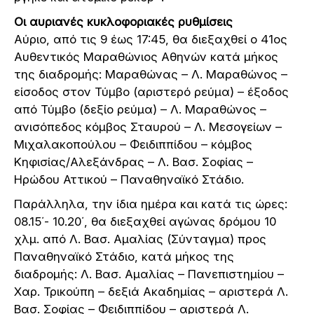
Οι αυριανές κυκλοφοριακές ρυθμίσεις
Αύριο, από τις 9 έως 17:45, θα διεξαχθεί ο 41ος
Αυθεντικός Μαραθώνιος Αθηνών κατά μήκος
της διαδρομής: Μαραθώνας – Λ. Μαραθώνος –
είσοδος στον Τύμβο (αριστερό ρεύμα) – έξοδος
από Τύμβο (δεξίο ρεύμα) – Λ. Μαραθώνος –
ανισόπεδος κόμβος Σταυρού – Λ. Μεσογείων –
Μιχαλακοπούλου – Φειδιππίδου – κόμβος
Κηφισίας/Αλεξάνδρας – Λ. Βασ. Σοφίας –
Ηρώδου Αττικού – Παναθηναϊκό Στάδιο.
Παράλληλα, την ίδια ημέρα και κατά τις ώρες:
08.15΄- 10.20΄, θα διεξαχθεί αγώνας δρόμου 10
χλμ. από Λ. Βασ. Αμαλίας (Σύνταγμα) προς
Παναθηναϊκό Στάδιο, κατά μήκος της
διαδρομής: Λ. Βασ. Αμαλίας – Πανεπιστημίου –
Χαρ. Τρικούπη – δεξιά Ακαδημίας – αριστερά Λ.
Βασ. Σοφίας – Φειδιππίδου – αριστερά Λ.