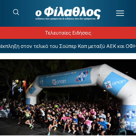
Μετάβαση στο περιεχόμενο
Τελευταίες Ειδήσεις
ν τελικό του Σούπερ Καπ μεταξύ ΑΕΚ και ΟΦΗ
Τι