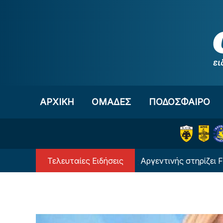
Μετάβαση στο περιεχόμενο
ΑΡΧΙΚΗ
OΜΑΔΕΣ
ΠΟΔΟΣΦΑΙΡΟ
Τελευταίες Ειδήσεις
!
Η ομοσπονδία της Αργεντινής στηρίζει FIFA και