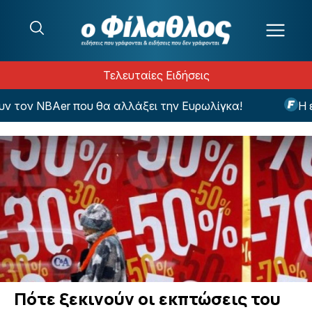
Μετάβαση στο περιεχόμενο
Τελευταίες Ειδήσεις
τον NBAer που θα αλλάξει την Ευρωλίγκα!
Η εντ
Πότε ξεκινούν οι εκπτώσεις του