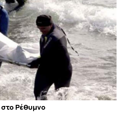
 στο Ρέθυμνο