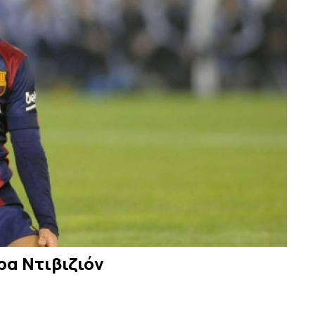
ρα Ντιβιζιόν