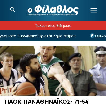
Μετάβαση στο περιεχόμενο
Τελευταίες Ειδήσεις
λου στο Ευρωπαϊκό Πρωτάθλημα στίβου
Όμιλος Δ
ΠΑΟΚ-ΠΑΝΑΘΗΝΑΪΚΟΣ: 71-54