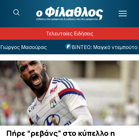
Μετάβαση στο περιεχόμενο
Τελευταίες Ειδήσεις
ώργος Μασούρας
ΒΙΝΤΕΟ: Μαγικό ντεμπούτο με γ
Πήρε “ρεβάνς” στο κύπελλο η