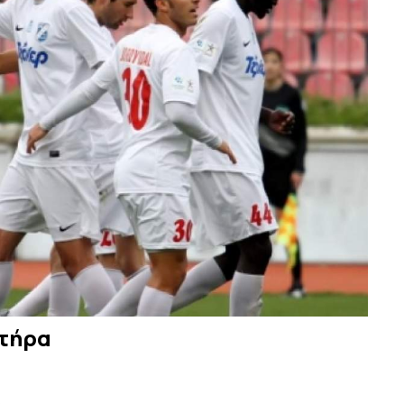
στήρα