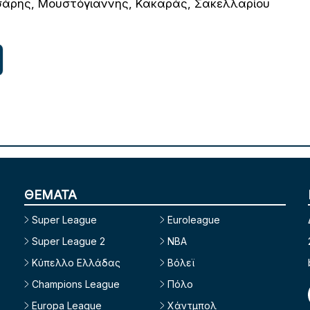
σάρης, Μουστόγιαννης, Κακαράς, Σακελλαρίου
ΘΕΜΑΤΑ
Super League
Euroleague
Super League 2
NBA
Κύπελλο Ελλάδας
Βόλεϊ
Champions League
Πόλο
Europa League
Χάντμπολ