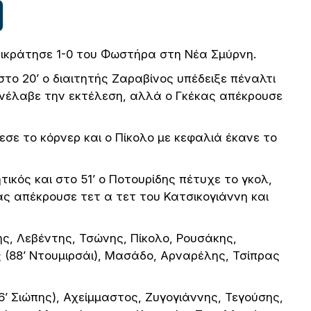
πικράτησε 1-0 του Φωστήρα στη Νέα Σμύρνη.
το 20’ ο διαιτητής Ζαραβίνος υπέδειξε πέναλτι
νέλαβε την εκτέλεση, αλλά ο Γκέκας απέκρουσε
ε το κόρνερ και ο Πίκολο με κεφαλιά έκανε το
ικός και στο 51’ ο Ποτουρίδης πέτυχε το γκολ,
ας απέκρουσε τετ α τετ του Κατσικογιάννη και
, Λεβέντης, Τσώνης, Πίκολο, Ρουσάκης,
 (88’ Ντουμιρσάι), Μασάδο, Αρναρέλης, Τσίπρας
’ Σιώπης), Αχείμμαστος, Ζυγογιάννης, Τεγούσης,