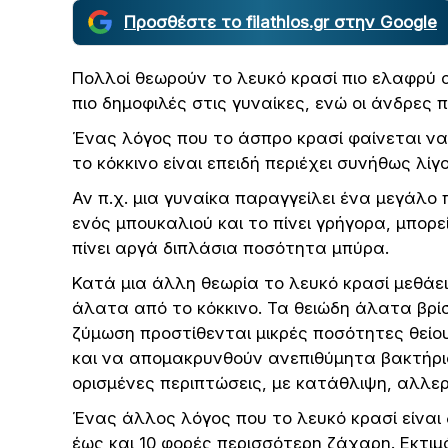
Προσθέστε το filathlos.gr στην Google
Πολλοί θεωρούν το λευκό κρασί πιο ελαφρύ απ
πιο δημοφιλές στις γυναίκες, ενώ οι άνδρες π
Ένας λόγος που το άσπρο κρασί φαίνεται ν
το κόκκινο είναι επειδή περιέχει συνήθως λί
Αν π.χ. μια γυναίκα παραγγείλει ένα μεγάλο π
ενός μπουκαλιού και το πίνει γρήγορα, μπορ
πίνει αργά διπλάσια ποσότητα μπύρα.
Κατά μια άλλη θεωρία το λευκό κρασί μεθάει
άλατα από το κόκκινο. Τα θειώδη άλατα βρί
ζύμωση προστίθενται μικρές ποσότητες θείο
και να απομακρυνθούν ανεπιθύμητα βακτήρια
ορισμένες περιπτώσεις, με κατάθλιψη, αλλε
Ένας άλλος λόγος που το λευκό κρασί είναι δ
έως και 10 φορές περισσότερη ζάχαρη. Εκτιμά