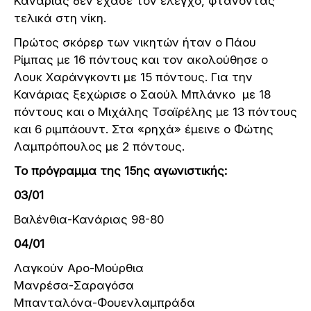
Κανάριας δεν έχασε τον έλεγχο, φτάνοντας
τελικά στη νίκη.
Πρώτος σκόρερ των νικητών ήταν ο Πάου
Ρίμπας με 16 πόντους και τον ακολούθησε ο
Λουκ Χαράνγκοντι με 15 πόντους. Για την
Κανάριας ξεχώρισε ο Σαούλ Μπλάνκο με 18
πόντους και ο Μιχάλης Τσαϊρέλης με 13 πόντους
και 6 ριμπάουντ. Στα «ρηχά» έμεινε ο Φώτης
Λαμπρόπουλος με 2 πόντους.
Το πρόγραμμα της 15ης αγωνιστικής:
03/01
Βαλένθια-Κανάριας 98-80
04/01
Λαγκούν Αρο-Μούρθια
Μανρέσα-Σαραγόσα
Μπανταλόνα-Φουενλαμπράδα