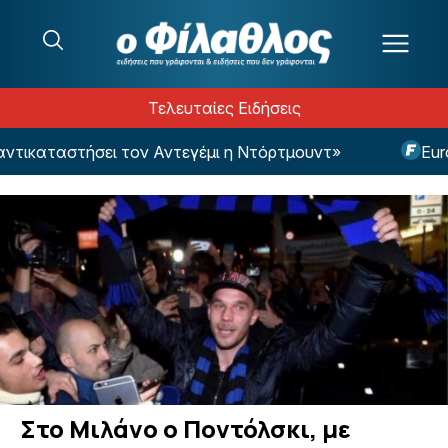
Μετάβαση στο περιεχόμενο
Τελευταίες Ειδήσεις
τικαταστήσει τον Αντεγέμι η Ντόρτμουντ»
EuroB
Στο Μιλάνο ο Ποντόλσκι, με