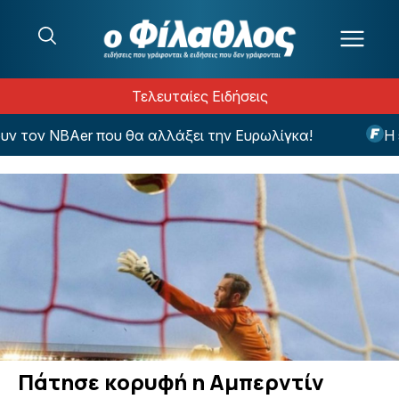
Μετάβαση στο περιεχόμενο
Τελευταίες Ειδήσεις
τον NBAer που θα αλλάξει την Ευρωλίγκα!
Η εντ
Πάτησε κορυφή η Αμπερντίν