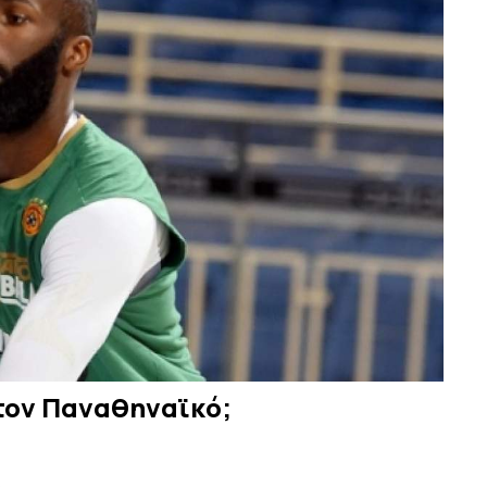
 στον Παναθηναϊκό;