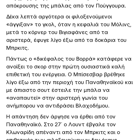
απόκρουσης της μπάλας από τον Πούγγουρα.
Δέκα λεπτά αργότερα οι φιλοξενούμενοι
«άγγιξαν» το γκολ, όταν η κεφαλιά του Μόλινς,
μετά το κόρνερ του Βιγιαφάνες από τα
αριστερά, έφυγε λίγο έξω από τα δοκάρια του
Μπρκιτς.
Πάντως ο «δικέφαλος του Βορρά» κατάφερε να
ανοίξει το σκορ στην πρώτη ουσιαστικά καλή
επιθετική του ενέργεια. Ο Μπίσεσβαρ βρέθηκε
λίγο έξω από την περιοχή του Παναθηναϊκού και
με άπιαστο σουτ έστειλε την μπάλα να
«αναπαυτεί» στην αριστερή γωνία του
ανήμπορου να αντιδράσει Βλαχοδήμου.
Η απάντηση δεν άργησε να έρθει από τον
Παναθηναϊκό. Στο 27΄ ο Λουντ έβγαλε τον
Κλωναρίδη απέναντι από τον Μπρκιτς και ο
επιθετικός των φιλοξενούμενων δεν έκανε