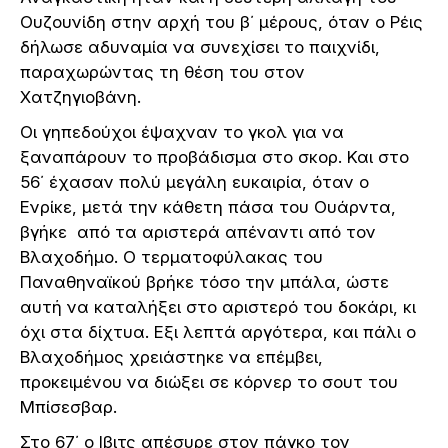
Ουζουνίδη στην αρχή του β΄ μέρους, όταν ο Ρέις
δήλωσε αδυναμία να συνεχίσει το παιχνίδι,
παραχωρώντας τη θέση του στον
Χατζηγιοβάνη.
Οι γηπεδούχοι έψαχναν το γκολ για να
ξαναπάρουν το προβάδισμα στο σκορ. Και στο
56΄ έχασαν πολύ μεγάλη ευκαιρία, όταν ο
Ενρίκε, μετά την κάθετη πάσα του Ουάρντα,
βγήκε από τα αριστερά απέναντι από τον
Βλαχοδήμο. Ο τερματοφύλακας του
Παναθηναϊκού βρήκε τόσο την μπάλα, ώστε
αυτή να καταλήξει στο αριστερό του δοκάρι, κι
όχι στα δίχτυα. Εξι λεπτά αργότερα, και πάλι ο
Βλαχοδήμος χρειάστηκε να επέμβει,
προκειμένου να διώξει σε κόρνερ το σουτ του
Μπίσεσβαρ.
Στο 67΄ ο Ιβιτς απέσυρε στον πάγκο τον