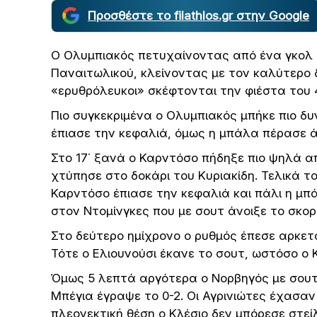
Προσθέστε το filathlos.gr στην Google
Ο Ολυμπιακός πετυχαίνοντας από ένα γκολ σ
Παναιτωλικού, κλείνοντας με τον καλύτερο δ
«ερυθρόλευκοι» σκέφτονται την φιέστα του
Πιο συγκεκριμένα ο Ολυμπιακός μπήκε πιο δυ
έπιασε την κεφαλιά, όμως η μπάλα πέρασε ά
Στο 17΄ ξανά ο Καρντόσο πήδηξε πιο ψηλά 
χτύπησε στο δοκάρι του Κυριακίδη. Τελικά το
Καρντόσο έπιασε την κεφαλιά και πάλι η μ
στον Ντομίνγκες που με σουτ άνοιξε το σκορ
Στο δεύτερο ημίχρονο ο ρυθμός έπεσε αρκετά
Τότε ο Ελιουνούσι έκανε το σουτ, ωστόσο ο Κ
Όμως 5 λεπτά αργότερα ο Νορβηγός με σουτ
Μπέγια έγραψε το 0-2. Οι Αγρινιώτες έχασαν
πλεονεκτική θέση ο Κλέσιο δεν μπόρεσε στεί