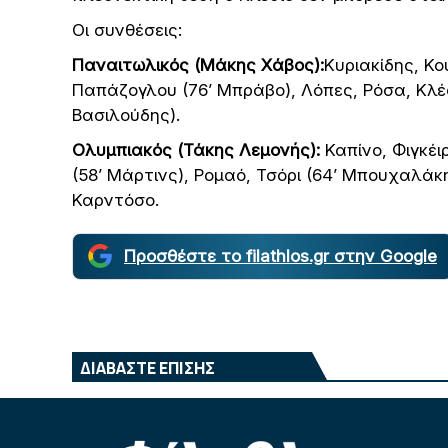
Οι συνθέσεις:
Παναιτωλικός (Μάκης Χάβος):
Κυριακίδης, Κ
Παπάζογλου (76’ Μπράβο), Λόπες, Ρόσα, Κλέσι
Βασιλούδης)
.
Ολυμπιακός (Τάκης Λεμονής):
Καπίνο, Φιγκέ
(58’ Μάρτινς), Ρομαό, Τσόρι (64’ Μπουχαλάκη
Καρντόσο
.
Προσθέστε το filathlos.gr στην Google
ΔΙΑΒΑΣΤΕ ΕΠΙΣΗΣ