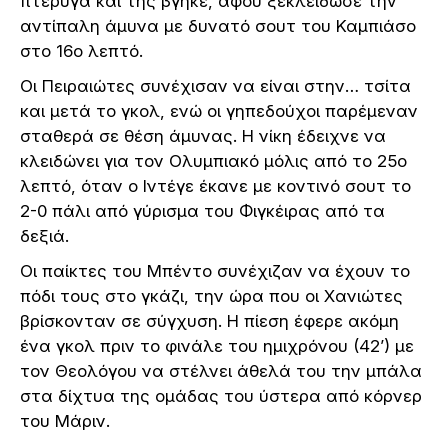
πτέρυγα και της βγήκε, αφού ξεκλείδωσε την
αντίπαλη άμυνα με δυνατό σουτ του Καμπιάσο
στο 16ο λεπτό.
Οι Πειραιώτες συνέχισαν να είναι στην… τσίτα
και μετά το γκολ, ενώ οι γηπεδούχοι παρέμεναν
σταθερά σε θέση άμυνας. Η νίκη έδειχνε να
κλειδώνει για τον Ολυμπιακό μόλις από το 25ο
λεπτό, όταν ο Ιντέγε έκανε με κοντινό σουτ το
2-0 πάλι από γύρισμα του Φιγκέιρας από τα
δεξιά.
Οι παίκτες του Μπέντο συνέχιζαν να έχουν το
πόδι τους στο γκάζι, την ώρα που οι Χανιώτες
βρίσκονταν σε σύγχυση. Η πίεση έφερε ακόμη
ένα γκολ πριν το φινάλε του ημιχρόνου (42’) με
τον Θεολόγου να στέλνει άθελά του την μπάλα
στα δίχτυα της ομάδας του ύστερα από κόρνερ
του Μάριν.