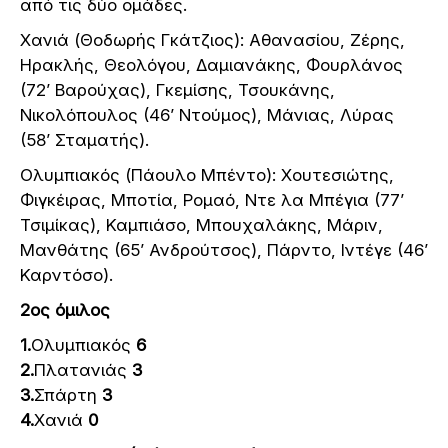
από τις δύο ομάδες.
Χανιά (Θοδωρής Γκάτζιος): Αθανασίου, Ζέρης,
Ηρακλής, Θεολόγου, Δαμιανάκης, Φουρλάνος
(72’ Βαρούχας), Γκεμίσης, Τσουκάνης,
Νικολόπουλος (46’ Ντούμος), Μάνιας, Λύρας
(58’ Σταματής).
Ολυμπιακός (Πάουλο Μπέντο): Χουτεσιώτης,
Φιγκέιρας, Μποτία, Ρομαό, Ντε λα Μπέγια (77’
Τσιμίκας), Καμπιάσο, Μπουχαλάκης, Μάριν,
Μανθάτης (65’ Ανδρούτσος), Πάρντο, Ιντέγε (46’
Καρντόσο).
2ος όμιλος
1.
Ολυμπιακός
6
2.
Πλατανιάς
3
3.
Σπάρτη
3
4.
Χανιά
0