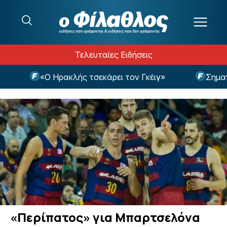
Μετάβαση στο περιεχόμενο
Τελευταίες Ειδήσεις
«Ο Ηρακλής τσεκάρει τον Γκέιγ»
Σημαντικ
«Περίπατος» για Μπαρτσελόνα