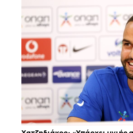
Χατζηδιάκος: «Υπάρχει υγιής