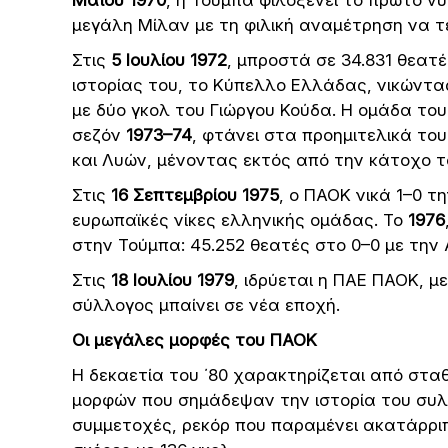
μεγάλη Μίλαν με τη φιλική αναμέτρηση να τε
Στις
5 Ιουλίου 1972
, μπροστά σε 34.831 θεατ
ιστορίας του, το Κύπελλο Ελλάδας, νικώντα
με δύο γκολ του Γιώργου Κούδα. Η ομάδα του
σεζόν
1973–74
, φτάνει στα προημιτελικά τ
και Λυών, μένοντας εκτός από την κάτοχο τ
Στις
16 Σεπτεμβρίου 1975
, ο ΠΑΟΚ νικά 1–0 
ευρωπαϊκές νίκες ελληνικής ομάδας. Το
1976
στην Τούμπα: 45.252 θεατές στο 0–0 με την 
Στις
18 Ιουλίου 1979
, ιδρύεται η ΠΑΕ ΠΑΟΚ, 
σύλλογος μπαίνει σε νέα εποχή.
Οι μεγάλες μορφές του ΠΑΟΚ
Η δεκαετία του ΄80 χαρακτηρίζεται από στ
μορφών που σημάδεψαν την ιστορία του συλλ
συμμετοχές, ρεκόρ που παραμένει ακατάρρι