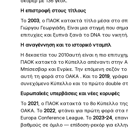
σκόρερ με 136 γκολ.
Η επιστροφή στους τίτλους
Το
2003
, ο ΠΑΟΚ κατακτά τίτλο μέσα στο σπί
Γιώργου Γεωργιάδη. Είναι μια στιγμή που ση
επιτυχίες και ξυπνά ξανά το DNA του νικητή
Η αναγέννηση και το ιστορικό νταμπλ
Η δεκαετία του 2010αυτή είναι η πιο επιτυχ
ΠΑΟΚ κατακτά το Κύπελλο απέναντι στην ΑΕ
Μπίσεσβαρ και Ενρίκε. Την επόμενη σεζόν τ
αυτή τη φορά στο ΟΑΚΑ . Και το
2019
, γράφε
συνεχόμενο Κύπελλο και το πρώτο double στ
Ευρωπαϊκές υπερβάσεις και νέες κορυφές
Το
2021
, ο ΠΑΟΚ κατακτά το 8ο Κύπελλο της
ΟΑΚΑ. Το
2022
, φτάνει για πρώτη φορά στα 
Europa Conference League. Το
2023-24
, επαν
βαθμούς σε όμιλο — επίδοση-ρεκόρ για ελλη