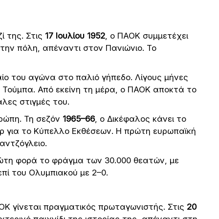
ί της. Στις
17 Ιουλίου 1952
, ο ΠΑΟΚ συμμετέχει
ην πόλη, απέναντι στον Πανιώνιο. Το
αίο του αγώνα στο παλιό γήπεδο. Λίγους μήνες
 η Τούμπα. Από εκείνη τη μέρα, ο ΠΑΟΚ αποκτά το
άλες στιγμές του.
υρώπη. Τη σεζόν
1965–66
, ο Δικέφαλος κάνει το
ρ για το Κύπελλο Εκθέσεων. Η πρώτη ευρωπαϊκή
αντζόγλειο.
ρώτη φορά το φράγμα των 30.000 θεατών, με
επί του Ολυμπιακού με 2–0.
ΠΑΟΚ γίνεται πραγματικός πρωταγωνιστής. Στις
20
χτερινό παιχνίδι της ιστορίας της, απέναντι στη