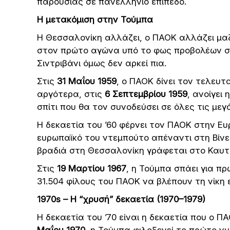
παρουσίας σε πανελλήνιο επίπεδο.
Η μετακόμιση στην Τούμπα
Η Θεσσαλονίκη αλλάζει, ο ΠΑΟΚ αλλάζει μαζ
στον πρώτο αγώνα υπό το φως προβολέων στ
Σιντριβάνι όμως δεν αρκεί πια.
Στις
31 Μαΐου 1959
, ο ΠΑΟΚ δίνει τον τελευτ
αργότερα, στις
6 Σεπτεμβρίου 1959
, ανοίγει
σπίτι που θα τον συνοδεύσει σε όλες τις μεγ
Η δεκαετία του ’60 φέρνει τον ΠΑΟΚ στην Ε
ευρωπαϊκό του ντεμπούτο απέναντι στη Βίνε
βραδιά στη Θεσσαλονίκη γράφεται στο Καυτ
Στις
19 Μαρτίου 1967
, η Τούμπα σπάει για π
31.504 φίλους του ΠΑΟΚ να βλέπουν τη νίκη 
1970s
– Η “χρυσή” δεκαετία (1970–1979)
Η δεκαετία του ’70 είναι η δεκαετία που ο 
Μαΐου 1970
, η Τούμπα φιλοξενεί το πρώτο νυ