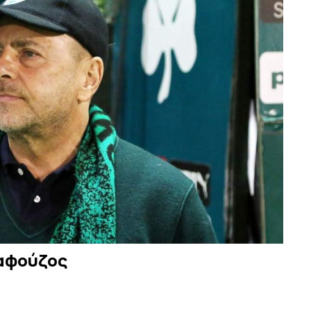
λαφούζος