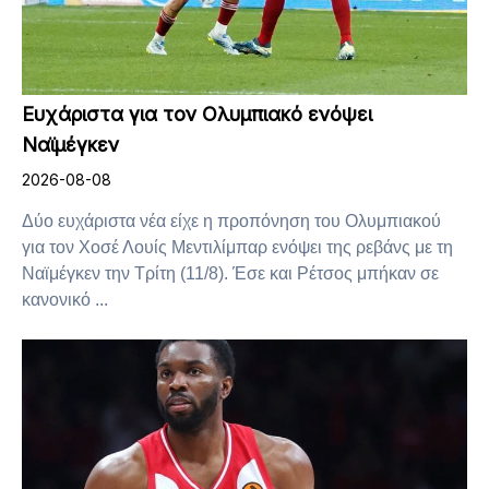
Ευχάριστα για τον Ολυμπιακό ενόψει
Ναϊμέγκεν
2026-08-08
Δύο ευχάριστα νέα είχε η προπόνηση του Ολυμπιακού
για τον Χοσέ Λουίς Μεντιλίμπαρ ενόψει της ρεβάνς με τη
Ναϊμέγκεν την Τρίτη (11/8). Έσε και Ρέτσος μπήκαν σε
κανονικό ...